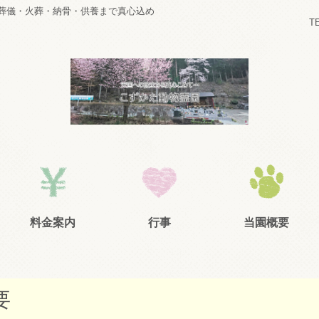
葬儀・火葬・納骨・供養まで真心込め
T
料金案内
行事
当園概要
要