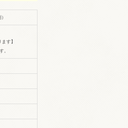
制）
ります】
す。