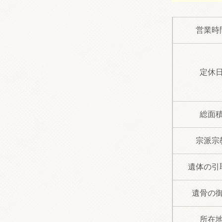
営業時
定休
総面
宗派宗
遺体の引
遺骨の
所在