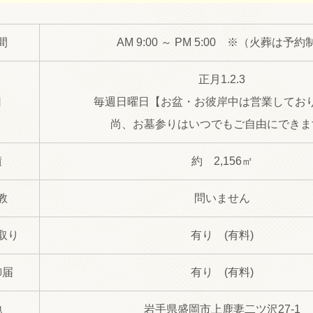
間
AM 9:00 ～ PM 5:00 ※（火葬は予約
正月1.2.3
日
毎週日曜日【お盆・お彼岸中は営業してお
尚、お墓参りはいつでもご自由にできま
積
約 2,156㎡
教
問いません
取り
有り (有料)
御届
有り (有料)
地
岩手県盛岡市上鹿妻二ツ沢27-1